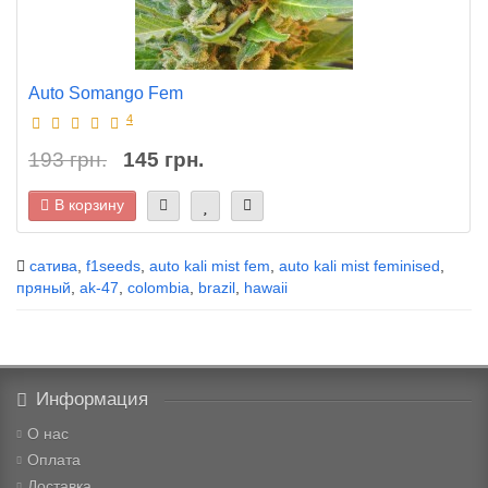
Auto Somango Fem
4
193 грн.
145 грн.
В корзину
сатива
,
f1seeds
,
auto kali mist fem
,
auto kali mist feminised
,
пряный
,
ak-47
,
colombia
,
brazil
,
hawaii
Информация
О нас
Оплата
Доставка