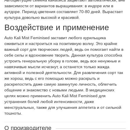
Автоцветущие семена канабиса зацветают автоматически, вне
зависимости от вариантов выращивания: в индоре или в
аутдоре. Период цветения составляет 70-80 дней. Вырастает
культура довольно высокой и красивой.
Воздействие и применение
Auto Kali Mist Feminised заставит любого курильщика
оживиться и настроиться на позитивную волну. Это крайне
важный сорт для творческих людей, ведь он помогает найти в
себе силы и вдохновение творить. Данная культура способна
устроить генеральную уборку в голове, ведь все ненужные и
навязчивые мысли исчезнут, а останется только жажда
активной и полезной деятельности. Для развлечения сорт так
же хорош, ведь с его помощью можно раскрыть и
раскрепостить даже самую замкнутую личность, облегчить
общение и знакомство с новыми людьми. В медицинских
целях можно применить Auto Kali Mist Feminised для
устранения болей любой интенсивности, даже
менструальных, также для улучшения аппетита и от сильной
тошноты.
О производителе