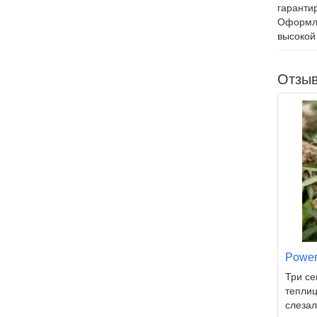
гаранти
Оформля
высокой
Отзыв
Power
Три се
теплиц
слезал