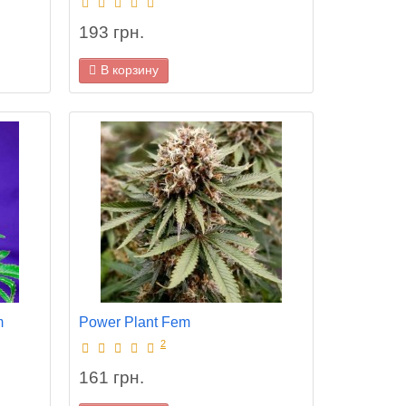
Auto Pound Cake Fem
Auto Gori
193 грн.
В корзину
193 грн.
193 грн
В корзину
В корз
×
Закрыть
m
Power Plant Fem
2
161 грн.