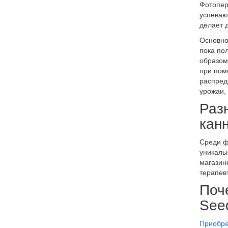
Фотопер
успеваю
делает 
Основно
пока пол
образом
при пом
распред
урожаи,
Раз
кан
Среди ф
уникаль
магазин
терапев
Поч
See
Приобре