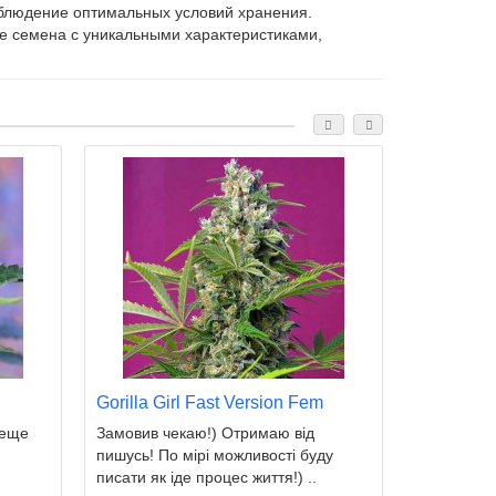
соблюдение оптимальных условий хранения.
е семена с уникальными характеристиками,
Cream Ca
.................
Василий
Стаканов
Подробнее.
Gorilla Girl Fast Version Fem
 еще
Замовив чекаю!) Отримаю від
пишусь! По мірі можливості буду
писати як іде процес життя!) ..