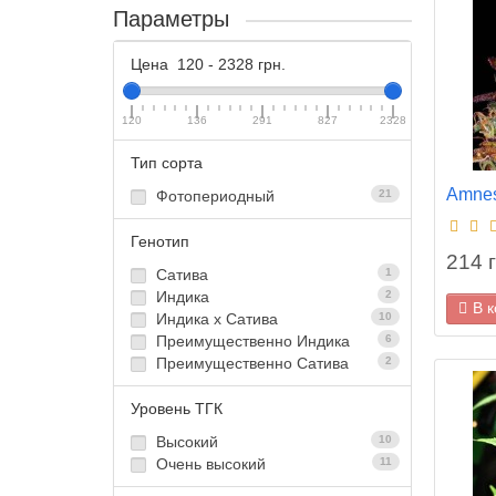
Параметры
Цена
120
-
2328
грн.
120
136
291
827
2328
Тип сорта
Amnes
Фотопериодный
21
Генотип
214 г
Cатива
1
Индика
2
В 
Индика х Сатива
10
Преимущественно Индика
6
Преимущественно Сатива
2
Уровень ТГК
Высокий
10
Очень высокий
11