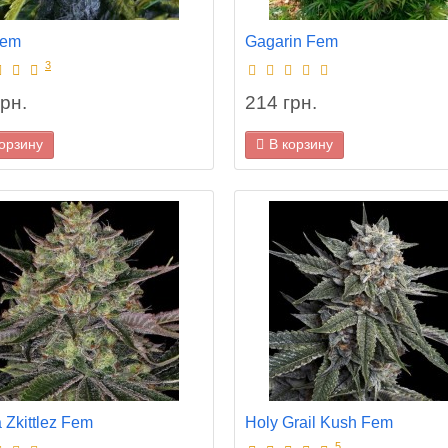
Fem
Gagarin Fem
3
рн.
214 грн.
корзину
В корзину
a Zkittlez Fem
Holy Grail Kush Fem
5