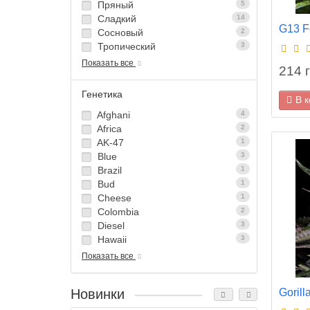
Пряный
5
Сладкий
14
G13 
Сосновый
2
Тропический
3
Показать все
214 г
Генетика
В 
Afghani
4
Africa
2
AK-47
1
Blue
3
Brazil
1
Bud
1
Cheese
1
Colombia
2
Diesel
3
Hawaii
3
Показать все
Gorill
Новинки