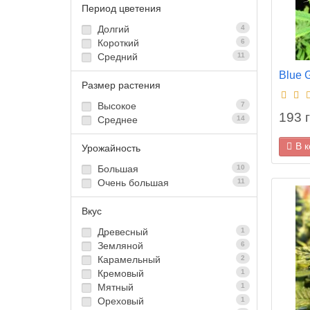
Период цветения
Долгий
4
Короткий
6
Средний
11
Blue 
Размер растения
Высокое
7
193 г
Среднее
14
В 
Урожайность
Большая
10
Очень большая
11
Вкус
Древесный
1
Земляной
6
Карамельный
2
Кремовый
1
Мятный
1
Ореховый
1