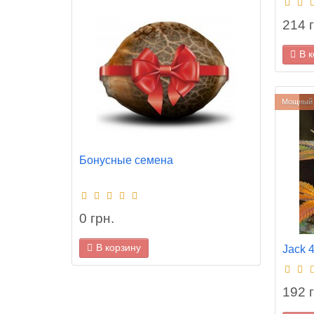
Журна
214 г
В 
100 г
В 
Мощный 
Язык м
Бонусные семена
0 грн.
В корзину
Jack 
192 г