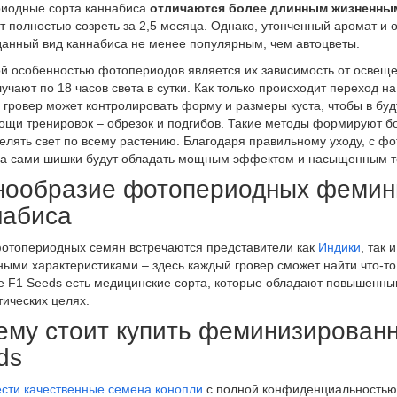
иодные сорта каннабиса
отличаются более длинным жизненным
т полностью созреть за 2,5 месяца. Однако, утонченный аромат и
данный вид каннабиса не менее популярным, чем автоцветы.
й особенностью фотопериодов является их зависимость от освещен
учают по 18 часов света в сутки. Как только происходит переход н
 гровер может контролировать форму и размеры куста, чтобы в бу
ощи тренировок – обрезок и подгибов. Такие методы формируют б
елять свет по всему растению. Благодаря правильному уходу, с ф
 а сами шишки будут обладать мощным эффектом и насыщенным 
нообразие фотопериодных фемин
набиса
отопериодных семян встречаются представители как
Индики
, так 
ными характеристиками – здесь каждый гровер сможет найти что-т
е F1 Seeds есть медицинские сорта, которые обладают повышенны
тических целях.
ему стоит купить феминизированн
ds
сти качественные семена конопли
с полной конфиденциальностью 