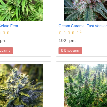
Gelato Fem
Cream Caramel Fast Versio
2
рн.
192 грн.
корзину
В корзину