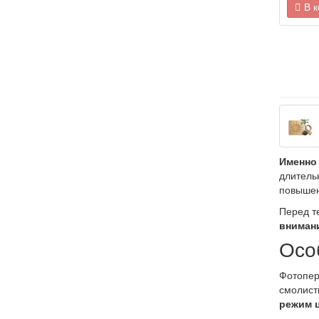
В 
Именно 
длитель
повышен
Перед т
вниман
Осо
Фотопер
смолист
режим ц