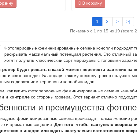
корзину
В корзину
1
2
>
>|
Показано с 1 по 15 из 19 (всего 
Фотопериодные феминизированные семена конопли подходят тем
раскрывать максимальный потенциал растения. Это отличный ва
хотят получить классический сорт марихуаны с топовыми характ
гровер будет решать в какой момент перевести растение на 
ности светового дня. Благодаря такому подходу гровер получает м
ным содержанием терпенов и каннабиноидов.
ем, как купить фотопериодные феминизированные семена каннабиса
ии и контроле
со стороны гровера. Этот вариант отлично подход
бенности и преимущества фотопе
иодные феминизированные семена производят только женские рас
ые и ароматные соцветия.
Для того, чтобы наступило созреван
ветения в индоре или ждать наступления естественного сокр