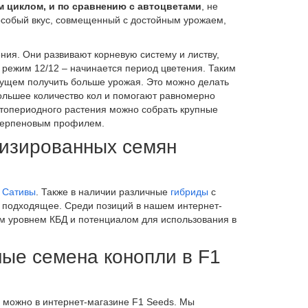
 циклом, и по сравнению с автоцветами
, не
 особый вкус, совмещенный с достойным урожаем,
ия. Они развивают корневую систему и листву,
а режим 12/12 – начинается период цветения. Таким
дущем получить больше урожая. Это можно делать
ольшее количество кол и помогают равномерно
отопериодного растения можно собрать крупные
терпеновым профилем.
изированных семян
и
Сативы
. Также в наличии различные
гибриды
с
о подходящее. Среди позиций в нашем интернет-
м уровнем КБД и потенциалом для использования в
ые семена конопли в F1
можно в интернет-магазине F1 Seeds. Мы