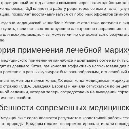
етрадиционный метод лечения возможен через взаимодействие кан
ме человека. КБД влияет на работу рецепторов со всего тела – улу
ацию, позволяет восстанавливаться от побочных эффектов химиот
недавно медицинский каннабис в Украине стал тоже доступен в вид
о купить, если есть соответствующее электронное направление от
ы для всех желающих – вы можете лично ознакомиться с результат
ию.
ория применения лечебной марих
 медицинского применения каннабиса насчитывает более пяти ты
дят из древнего Китая, где конопля эффективно использовала для
 к растению в разных культурах был волнообразным, его лечебный 
ным моментом явился конец XX века, когда медицинская марихуа
х странах (США, Западная Европа) и начала отпускаться по рецеп
нной селекции, которая теперь сосредоточена на выведении сорто
ических свойств.
бенности современных медицинск
 медицинские сорта являются результатом кропотливой работы селе
а от природы. Бридеры годами экспериментировали, искали подхо