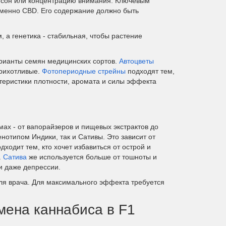
ть сон или концентрацию внимания. Ключевым
именно CBD. Его содержание должно быть
 а генетика - стабильная, чтобы растение
арианты семян медицинских сортов.
Автоцветы
прихотливые.
Фотопериодные стрейны
подходят тем,
ктеристики плотности, аромата и силы эффекта
ах - от вапорайзеров и пищевых экстрактов до
енотипом Индики, так и Сативы. Это зависит от
дходит тем, кто хочет избавиться от острой и
.
Сатива
же используется больше от тошноты и
и даже депрессии.
ля врача. Для максимального эффекта требуется
мена каннабиса в F1