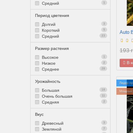
Средний
1
Период цветения
Долгий
3
Короткий
5
Auto 
Средний
23
Размер растения
193 г
Высокое
1
В 
Низкое
2
Среднее
28
Урожайность
Лидер п
Большая
18
Мощный 
Очень большая
11
Средняя
2
Вкус
Древесный
3
Земляной
7