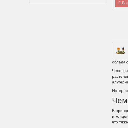
В 
обладаю
Человеч
растени
альтерн
Интерес
Чем
В принц
и конце
что тяж