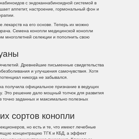
набиноидов с эндоканнабиноидной системой в
чшает аппетит, настроение, гормональный фон и
ерапии.
е лекарств на его основе. Теперь их можно
 врача. Семена конопли медицинской конопли
ом многолетней селекции и пополнить свою
уаны
сячелетий. Древнейшие письменные свидетельства
 обезболивания и улучшения самочувствия. Хотя
потенциал никогда не забывался.
на получила официальное признание в ведущих
ту. Это решение дало мощный толчок для развития
в точно заданных и максимально полезных
их сортов конопли
кционеров, но есть и те, что имеют лечебные
дящую концентрацию ТГК и КБД, а эффект