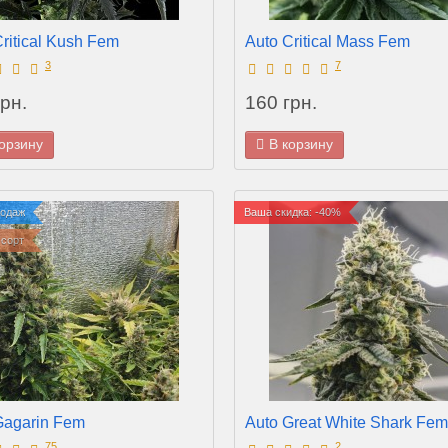
ritical Kush Fem
Auto Critical Mass Fem
3
7
рн.
160 грн.
корзину
В корзину
родаж
Ваша скидка: -40%
сорт
Gagarin Fem
Auto Great White Shark Fem
75
2