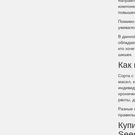
направл
компоне
повышен
Помимо 
уживало
В данно
обладаю
кто хоч
шишек.
Как
Сорта с
масел, к
индивид
хрониче
рвоты, 
Разные 
правиль
Куп
See