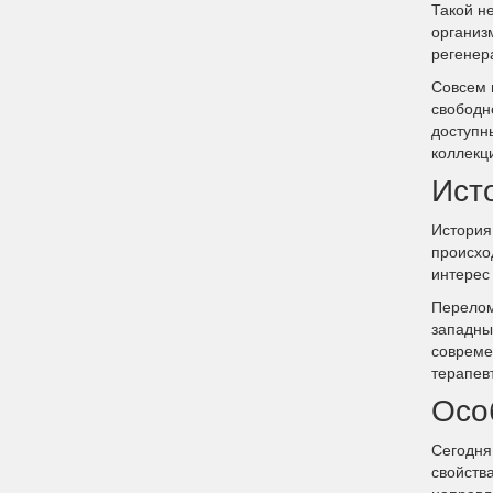
Такой н
организ
регенер
Совсем 
свободн
доступн
коллекц
Ист
История
происхо
интерес
Перелом
западны
совреме
терапевт
Осо
Сегодня
свойств