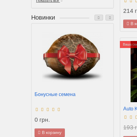
Показать все
214 г
Новинки
В 
Журна
Ваша ски
100 г
В 
Бонусные семена
Auto 
Язык м
0 грн.
193 г
В корзину