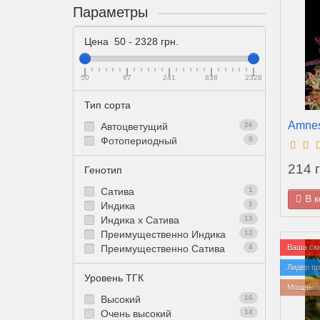
Параметры
Цена
50
-
2328
грн.
50
67
241
838
2328
Тип сорта
Amnes
Автоцветущий
26
Фотопериодный
5
214 г
Генотип
Cатива
1
В 
Индика
1
Индика х Сатива
13
Преимущественно Индика
12
Преимущественно Сатива
4
Ваша ски
Лидер п
Уровень ТГК
Мощный 
Высокий
16
Очень высокий
14