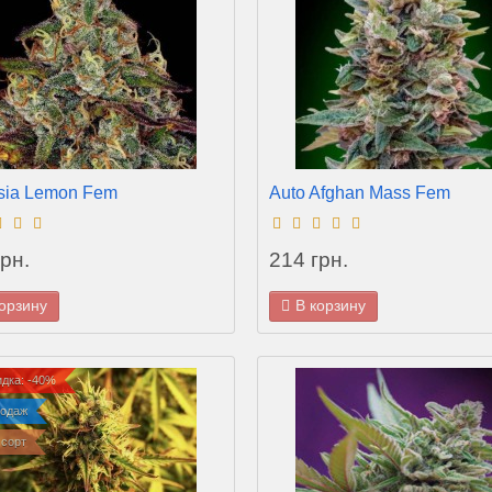
ia Lemon Fem
Auto Afghan Mass Fem
рн.
214 грн.
корзину
В корзину
дка: -40%
родаж
сорт