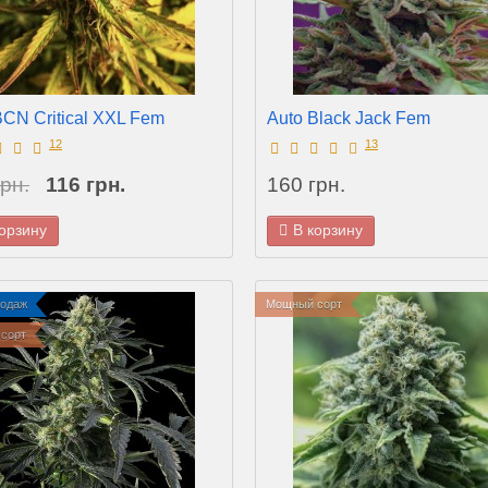
BCN Critical XXL Fem
Auto Black Jack Fem
12
13
рн.
116 грн.
160 грн.
корзину
В корзину
родаж
Мощный сорт
сорт