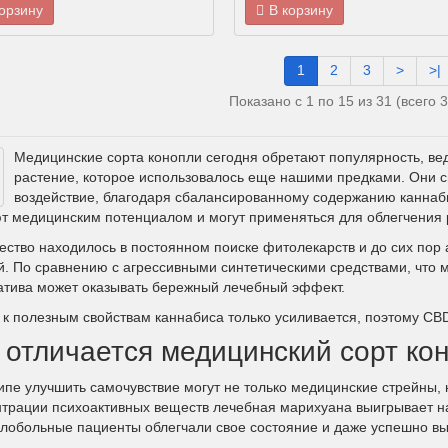
Русский
Українська
корзину
В корзину
1
2
3
>
>|
Показано с 1 по 15 из 31 (всего 
Медицинские сорта конопли сегодня обретают популярность, ве
растение, которое использовалось еще нашими предками. Они с
воздействие, благодаря сбалансированному содержанию каннаб
т медицинским потенциалом и могут применяться для облегчения 
ество находилось в постоянном поиске фитолекарств и до сих пор 
й. По сравнению с агрессивными синтетическими средствами, что 
атива может оказывать бережный лечебный эффект.
 к полезным свойствам каннабиса только усиливается, поэтому C
 отличается медицинский сорт ко
ипе улучшить самочувствие могут не только медицинские стрейны, 
нтрации психоактивных веществ лечебная марихуана выигрывает на
елобольные пациенты облегчали свое состояние и даже успешно в