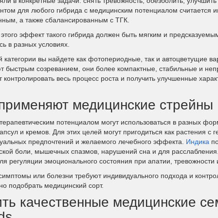
яли в конкретные задачи: снять тревожность, обезболить, улучши
нтом для любого гибрида с медицинским потенциалом считается 
ным, а также сбалансированным с ТГК.
этого эффект такого гибрида должен быть мягким и предсказуемым,
сь в разных условиях.
й категории вы найдете как фотопериодные, так и автоцветущие в
т быстрым созреванием, они более компактные, стабильные и не
ет контролировать весь процесс роста и получить улучшенные хара
 применяют медицинские стрейны
 терапевтическим потенциалом могут использоваться в разных форм
апсул и кремов. Для этих целей могут пригодиться как растения с г
уальных предпочтений и желаемого лечебного эффекта.
Индика
по
ской боли, мышечных спазмов, нарушений сна и для расслабления
для регуляции эмоционального состояния при апатии, тревожности 
симптомы или болезни требуют индивидуального подхода и контро
но подобрать медицинский сорт.
ить качественные медицинские се
ds