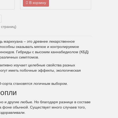
В корзину
Закрыть
3 страниц)
дь марихуана – это древнее лекарственное
пособны оказывать мягкое и контролируемое
иноидов. Гибриды с высоким каннабидиолом (КБД)
различных симптомов.
активно изучает целебные свойства разных
могут иметь побочные эффекты, экологическая
BD-сорта становятся логичным выбором.
нопли
но и другие любые. Но благодаря разнице в составе
 фоне обычной. Существует много случаев того,
ыздоравливали.