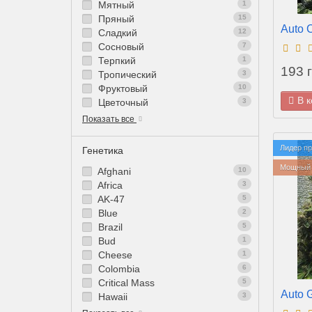
Мятный
1
Пряный
15
Auto C
Сладкий
12
Сосновый
7
Терпкий
1
193 г
Тропический
3
Фруктовый
10
В 
Цветочный
3
Показать все
Лидер п
Генетика
Мощный 
Afghani
10
Africa
3
AK-47
5
Blue
2
Brazil
5
Bud
1
Cheese
1
Colombia
6
Critical Mass
5
Auto 
Hawaii
3