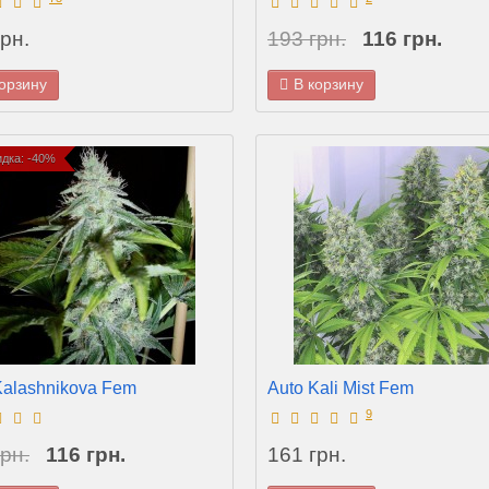
рн.
193 грн.
116 грн.
корзину
В корзину
л "420"
Auto Chronic Ryder Fem
дка: -40%
рн.
193 грн.
корзину
В корзину
Kalashnikova Fem
Auto Kali Mist Fem
9
агазина
рн.
116 грн.
161 грн.
Выберите язык магазина