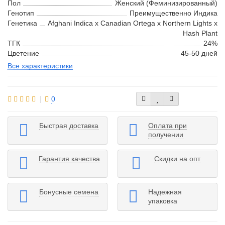
Пол
Женский (Феминизированный)
Генотип
Преимущественно Индика
Генетика
Afghani Indica х Canadian Ortega х Northern Lights х
Hash Plant
ТГК
24%
Цветение
45-50 дней
Все характеристики
0
Быстрая доставка
Оплата при
получении
Гарантия качества
Скидки на опт
Бонусные семена
Надежная
упаковка