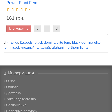
Power Plant Fem
2
161 грн.
В корзину
индика
,
f1seeds
,
black domina elite fem
,
black domina elite
feminised
,
ягодный
,
сладкий
,
afghani
,
northern lights
Информация
О нас
Оплата
Доставка
Законодательство
Соглашение
Полезные ресурсы