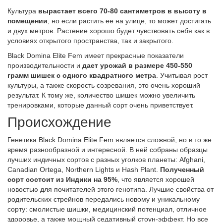
Культура
вырастает всего 70-80 сантиметров в высоту в
помещении
, но если растить ее на улице, то может достигать
и двух метров. Растение хорошо будет чувствовать себя как в
условиях открытого пространства, так и закрытого.
Black Domina Elite Fem имеет прекрасные показатели
производительности и
дает урожай в размере 450-550
грамм шишек с одного квадратного метра
. Учитывая рост
культуры, а также скорость созревания, это очень хороший
результат. К тому же, количество шишек можно увеличить
тренировками, которые данный сорт очень приветствует.
Происхождение
Генетика Black Domina Elite Fem является сложной, но в то же
время разнообразной и интересной. В ней собраны образцы
лучших индичных сортов с разных уголков планеты: Afghani,
Canadian Ortega, Northern Lights и Hash Plant.
Полученный
сорт состоит из Индики на 95%
, что является хорошей
новостью для почитателей этого генотипа. Лучшие свойства от
родительских стрейнов передались новому и уникальному
сорту: смолистые шишки, медицинский потенциал, отличное
здоровье, а также мощный седативный стоун-эффект. Но все