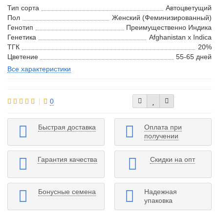
Тип сорта
Автоцветущий
Пол
Женский (Феминизированный)
Генотип
Преимущественно Индика
Генетика
Afghanistan х Indica
ТГК
20%
Цветение
55-65 дней
Все характеристики
0
Быстрая доставка
Оплата при
получении
Гарантия качества
Скидки на опт
Бонусные семена
Надежная
упаковка