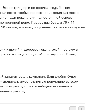
Это не гриндер и не сеточка, ведь без них
е качество, чтобы процесс происходил как можно
ногие наши покупатели на постоянной основе
 по приятной цене. Параметры бумаги 76 х 44
е 50 листов, а потому их должно хватить минимум на
оих изделий и здоровье покупателей, поэтому в
торимостью вкуса соцветий при курении. Также,
рый запатентовала компания. Ваш джойнт будет
роизводитель имеет отличную репутацию во всем
укт, который достоин всеобщего внимания и
омичный расход.