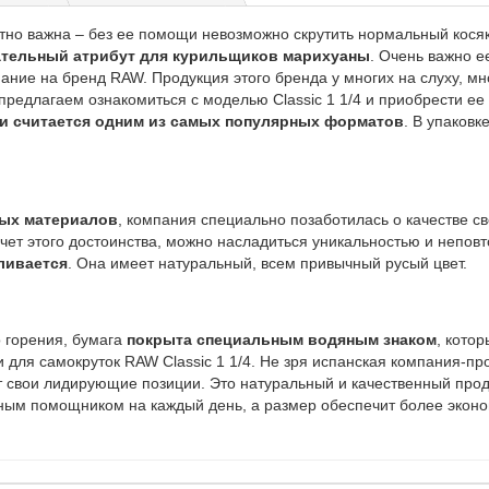
тно важна – без ее помощи невозможно скрутить нормальный косяк. 
ательный атрибут для курильщиков марихуаны
. Очень важно е
ание на бренд RAW. Продукция этого бренда у многих на слуху, м
предлагаем ознакомиться с моделью Classic 1 1/4 и приобрести ее
 и считается одним из самых популярных форматов
. В упаковк
ных материалов
, компания специально позаботилась о качестве св
счет этого достоинства, можно насладиться уникальностью и непов
ливается
. Она имеет натуральный, всем привычный русый цвет.
о горения, бумага
покрыта специальным водяным знаком
, кото
 для самокруток RAW Classic 1 1/4. Не зря испанская компания-п
 свои лидирующие позиции. Это натуральный и качественный прод
ным помощником на каждый день, а размер обеспечит более экон