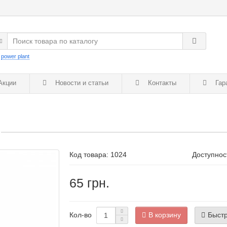
:
power plant
кции
Новости и статьи
Контакты
Гар
Код товара:
1024
Доступнос
65 грн.
В корзину
Быстр
Кол-во