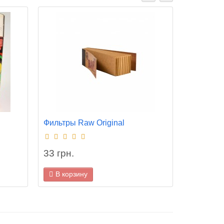
Фильтры Raw Original
Журнал "
33 грн.
100 грн
В корзину
В корз