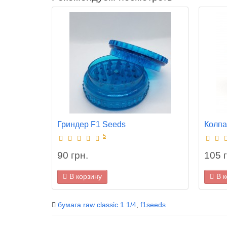
Гриндер F1 Seeds
Колпа
5
90 грн.
105 г
В корзину
В 
бумага raw classic 1 1/4
,
f1seeds