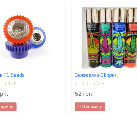
к F1 Seeds
Зажигалка Clipper
1
2
рн.
52 грн.
корзину
В корзину