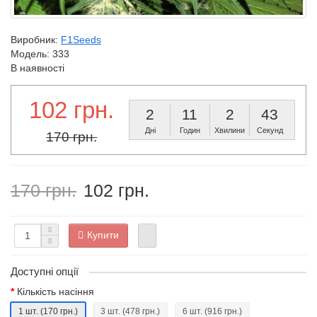
Виробник:
F1Seeds
Модель:
333
В наявності
102 грн.
2
11
2
42
Дні
Годин
Хвилини
Секунд
170 грн.
170 грн.
102 грн.
Купити
Доступні опції
Кількість насіння
1 шт.
(170 грн.)
3 шт.
(478 грн.)
6 шт.
(916 грн.)