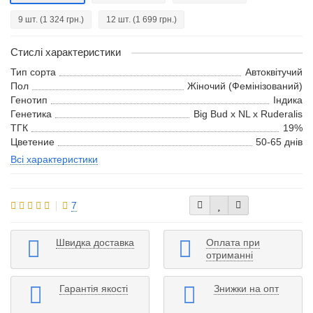
9 шт.
(1 324 грн.)
12 шт.
(1 699 грн.)
Стислі характеристики
Тип сорта
Автоквітучий
Пол
Жіночий (Фемінізований)
Генотип
Індика
Генетика
Big Bud x NL x Ruderalis
ТГК
19%
Цветение
50-65 днів
Всі характеристики
7
Швидка доставка
Оплата при
отриманні
Гарантія якості
Знижки на опт