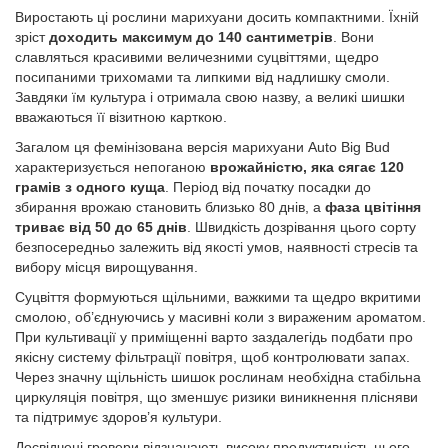
Виростають ці рослини марихуани досить компактними. Їхній
зріст
доходить максимум до 140 сантиметрів
. Вони
славляться красивими величезними суцвіттями, щедро
посипаними трихомами та липкими від надлишку смоли.
Завдяки їм культура і отримала свою назву, а великі шишки
вважаються її візитною карткою.
Загалом ця фемінізована версія марихуани Auto Big Bud
характеризується непоганою
врожайністю, яка сягає 120
грамів з одного куща
. Період від початку посадки до
збирання врожаю становить близько 80 днів, а
фаза цвітіння
триває від 50 до 65 днів
. Швидкість дозрівання цього сорту
безпосередньо залежить від якості умов, наявності стресів та
вибору місця вирощування.
Суцвіття формуються щільними, важкими та щедро вкритими
смолою, об’єднуючись у масивні коли з вираженим ароматом.
При культивації у приміщенні варто заздалегідь подбати про
якісну систему фільтрації повітря, щоб контролювати запах.
Через значну щільність шишок рослинам необхідна стабільна
циркуляція повітря, що зменшує ризики виникнення плісняви
та підтримує здоров’я культури.
Досвідчені гровери відзначають високу продуктивність цього