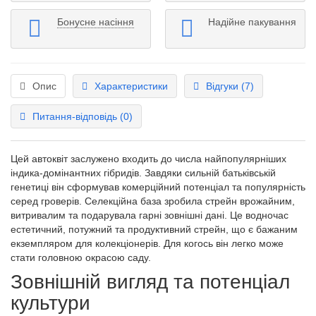
Бонусне насіння
Надійне пакування
Опис
Характеристики
Відгуки (7)
Питання-відповідь
(0)
Цей автоквіт заслужено входить до числа найпопулярніших
індика-домінантних гібридів. Завдяки сильній батьківській
генетиці він сформував комерційний потенціал та популярність
серед гроверів. Селекційна база зробила стрейн врожайним,
витривалим та подарувала гарні зовнішні дані. Це водночас
естетичний, потужний та продуктивний стрейн, що є бажаним
екземпляром для колекціонерів. Для когось він легко може
стати головною окрасою саду.
Зовнішній вигляд та потенціал
культури