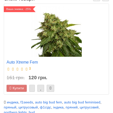
Ваша знижка: -25%
Auto Xtreme Fem
9
161 грн.
120 грн.
Купити
индика
,
f1seeds
,
auto big bud fem
,
auto big bud feminised
,
пряный
,
цитрусовый
,
ф1сідс
,
індика
,
пряний
,
цитрусовий
,
northern lights
,
bud