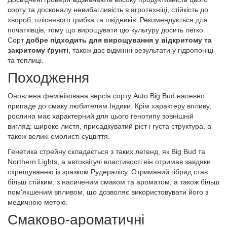
сорту та досконалу невибагливість в агротехніці, стійкість до
хвороб, пліснявого грибка та шкідників. Рекомендується для
початківців, тому що вирощувати цю культуру досить легко.
Сорт
добре підходить для вирощування у відкритому та
закритому ґрунті
, також дає відмінні результати у гідропоніці
та теплиці.
Походження
Оновлена фемінізована версія сорту Auto Big Bud напевно
припаде до смаку любителям Індики. Крім характеру впливу,
рослина має характерний для цього генотипу зовнішній
вигляд: широке листя, присадкуватий ріст і густа структура, а
також великі смолисті суцвіття.
Генетика стрейну складається з таких легенд, як Big Bud та
Northern Lights, а автоквітучі властивості він отримав завдяки
схрещуванню із зразком Рудералісу. Отриманий гібрид став
більш стійким, з насиченим смаком та ароматом, а також більш
пом'якшеним впливом, що дозволяє використовувати його з
медичною метою.
Смаково-ароматичні