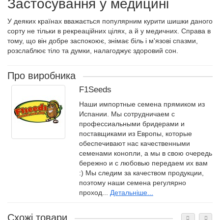
Застосування у медицині
У деяких країнах вважається популярним курити шишки даного
сорту не тільки в рекреаційних цілях, а й у медичних. Справа в
тому, що він добре заспокоює, знімає біль і м'язові спазми,
розслаблює тіло та думки, налагоджує здоровий сон.
Про виробника
F1Seeds
Наши импортные семена прямиком из
Испании. Мы сотрудничаем с
профессиальными бридерами и
поставщиками из Европы, которые
обеспечивают нас качественными
семенами конопли, а мы в свою очередь
бережно и с любовью передаем их вам
:) Мы следим за качеством продукции,
поэтому наши семена регулярно
проход...
Детальніше...
Схожі товари