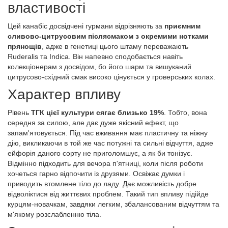
властивості
Цей канабіс досвідчені гурмани відрізняють за
приємним
сливово-цитрусовим післясмаком з окремими нотками
прянощів
, адже в генетиці цього штаму переважають
Ruderalis та Indica. Він напевно сподобається навіть
колекціонерам з досвідом, бо його шарм та вишуканий
цитрусово-східний смак високо цінується у гроверських колах.
Характер впливу
Рівень
ТГК цієї культури сягає близько 19%
. Тобто, вона
середня за силою, але дає дуже якісний ефект, що
запам'ятовується. Під час вживання має пластичну та ніжну
дію, викликаючи в той же час потужні та сильні відчуття, адже
ейфорія даного сорту не приголомшує, а як би тонізує.
Відмінно підходить для вечора п'ятниці, коли після роботи
хочеться гарно відпочити із друзями. Освіжає думки і
приводить втомлене тіло до ладу. Дає можливість добре
відволіктися від життєвих проблем. Такий тип впливу підійде
курцям-новачкам, завдяки легким, збалансованим відчуттям та
м'якому розслабленню тіла.