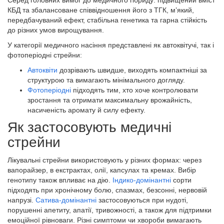
Серед головних вимог до медичного гібриду: підвищений вміст
КБД та збалансоване співвідношення його з ТГК, м’який,
передбачуваний ефект, стабільна генетика та гарна стійкість
до різних умов вирощування.
У категорії медичного насіння представлені як автоквітучі, так і
фотоперіодні стрейни:
Автоквіти
дозрівають швидше, виходять компактніші за
структурою та вимагають мінімального догляду.
Фотоперіодні
підходять тим, хто хоче контролювати
зростання та отримати максимальну врожайність,
насиченість аромату й силу ефекту.
Як застосовують медичні
стрейни
Лікувальні стрейни використовують у різних формах: через
вапорайзер, в екстрактах, олії, капсулах та кремах. Вибір
генотипу також впливає на дію.
Індико-домінантні
сорти
підходять при хронічному болю, спазмах, безсонні, нервовій
напрузі.
Сатива-домінантні
застосовуються при нудоті,
порушенні апетиту, апатії, тривожності, а також для підтримки
емоційної рівноваги. Різні симптоми чи хвороби вимагають