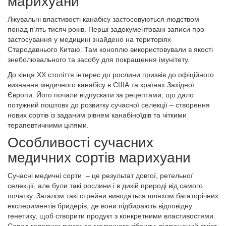
марихуани
Лікувальні властивості канабісу застосовуються людством
понад п’ять тисяч років. Перші задокументовані записи про
застосування у медицині знайдено на територіях
Стародавнього Китаю. Там коноплю використовували в якості
знеболювального та засобу для покращення імунітету.
До кінця XX століття інтерес до рослини призвів до офіційного
визнання медичного канабісу в США та країнах Західної
Європи. Його почали відпускати за рецептами, що дало
потужний поштовх до розвитку сучасної селекції – створення
нових сортів із заданим рівнем канабіноїдів та чіткими
терапевтичними цілями.
Особливості сучасних
медичних сортів марихуани
Сучасні медичні сорти – це результат довгої, ретельної
селекції, але були такі рослини і в дикій природі від самого
початку. Загалом такі стрейни виводяться шляхом багаторічних
експериментів бридерів, де вони підбирають відповідну
генетику, щоб створити продукт з конкретними властивостями.