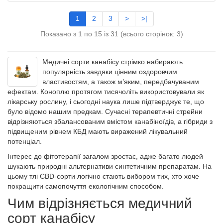
1
2
3
>
>|
Показано з 1 по 15 із 31 (всього сторінок: 3)
Медичні сорти канабісу стрімко набирають
популярність завдяки цінним оздоровчим
властивостям, а також м’яким, передбачуваним
ефектам. Коноплю протягом тисячоліть використовували як
лікарську рослину, і сьогодні наука лише підтверджує те, що
було відомо нашим предкам. Сучасні терапевтичні стрейни
відрізняються збалансованим вмістом канабіноїдів, а гібриди з
підвищеним рівнем КБД мають виражений лікувальний
потенціал.
Інтерес до фітотерапії загалом зростає, адже багато людей
шукають природні альтернативи синтетичним препаратам. На
цьому тлі CBD-сорти логічно стають вибором тих, хто хоче
покращити самопочуття екологічним способом.
Чим відрізняється медичний
сорт канабісу