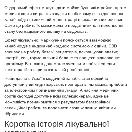
Оздоровчий ефект можуть дати майже будь-які стрейни, проте
медичні сорти виграють завдяки особливому співвідношенню
канабіноїдів та зниженій концентрації психоактивних речовин.
Саме це робить їх максимально придатними для полегшення
стану без надмірного впливу на свідомість.
Ефект лікувальної марихуани пояснюється взаємодією
канабіноїдів з ендоканабіноїдною системою людини. CBD
впливає на роботу безлічі рецепторів, покращуючи апетит,
настрій, сон, гормональний баланс та процеси відновлення
організму. Він також допомагає зменшити побічні ефекти
хіміотерапії та сприяє загальній реабілітації.
Нещодавно в Україні медичний канабіс став офіційно
доступний у вигляді лікарських препаратів, які можна придбати
за електронним призначенням лікаря. А насіння медичних
сортів сьогодні доступне всім колекціонерам, адже це
можливість познайомитися з результатом багаторічної
селекційної роботи та поповнити свою колекцію якісними
гібридами.
Коротка історія лікувальної