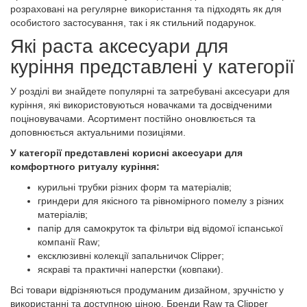
розраховані на регулярне використання та підходять як для
особистого застосування, так і як стильний подарунок.
Які раста аксесуари для
куріння представлені у категорії
У розділі ви знайдете популярні та затребувані аксесуари для
куріння, які використовуються новачками та досвідченими
поціновувачами. Асортимент постійно оновлюється та
доповнюється актуальними позиціями.
У категорії представлені корисні аксесуари для
комфортного ритуалу куріння:
курильні трубки різних форм та матеріалів;
гриндери для якісного та рівномірного помелу з різних
матеріалів;
папір для самокруток та фільтри від відомої іспанської
компанії Raw;
ексклюзивні колекції запальничок Clipper;
яскраві та практичні наперстки (ковпаки).
Всі товари відрізняються продуманим дизайном, зручністю у
використанні та доступною ціною. Бренди Raw та Clipper