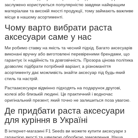
заслужено користуються популярністю завдяки найкращим
матеріалам та високій якості продукції, тому займають важливе
місце в нашому асортименті.
Чому варто вибрати раста
аксесуари саме у нас
Ми робимо ставку на якість та чесний підхід. Багато аксесуарів
виконані вручну або виготовлені перевіреними брендами, що
гарантує їх надійність та довговічність. Прозора цінова політика
дозволяє підібрати потрібний варіант, а різноманіття
асортименту дає можливість знайти аксесуар під будь-який
стиль та настрій.
Растааксесуари відмінно підходять на подарунок другові,
колезі або близькій людині. Це практичний і водночас
оригінальний презент, який точно не залишиться поза увагою.
Де придбати раста аксесуари
для куріння в Україні
В інтернет-магазині F1 Seeds ви можете купити аксесуари з
гарантією якості та швидкою обробкою замовлення. Наша