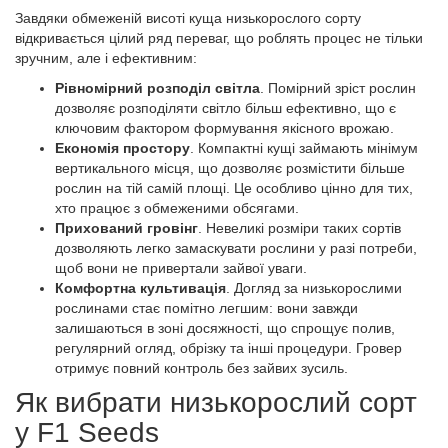
Завдяки обмеженій висоті куща низькорослого сорту
відкривається цілий ряд переваг, що роблять процес не тільки
зручним, але і ефективним:
Рівномірний розподіл світла
. Помірний зріст рослин
дозволяє розподіляти світло більш ефективно, що є
ключовим фактором формування якісного врожаю.
Економія простору
. Компактні кущі займають мінімум
вертикального місця, що дозволяє розмістити більше
рослин на тій самій площі. Це особливо цінно для тих,
хто працює з обмеженими обсягами.
Прихований гровінг
. Невеликі розміри таких сортів
дозволяють легко замаскувати рослини у разі потреби,
щоб вони не привертали зайвої уваги.
Комфортна культивація
. Догляд за низькорослими
рослинами стає помітно легшим: вони завжди
залишаються в зоні досяжності, що спрощує полив,
регулярний огляд, обрізку та інші процедури. Гровер
отримує повний контроль без зайвих зусиль.
Як вибрати низькорослий сорт
у F1 Seeds