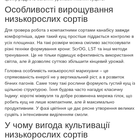
Особливості вирощування
низькорослих сортів
Для гровера робота з компактними сортами канабісу завжди
комфортніша, адже такий кущ простіше піддається контролю в
усіх площинах. На такі розміри можна сміливо застосовувати
різні техніки формування крони: ScrOG, LST та інші методи
тренування. Це не тільки підвищує ефективність використання
світла, але й дозволяє суттєво збільшити кінцевий урожай.
Головна особливість низькорослої марихуани – це
спрямованість енергії не у вертикальний ріст, а в розвиток
бічних пагонів. Саме тому такі рослини формують густий кущ із
щільною структурою. Їхня будова часто нагадує класичну
Індику: короткі міжвузля та добре розвинена мережа гілок, що
робить кущ не лише компактним, але й максимально
продуктивним. У фазі цвітіння це дає рясне утворення великих
суцвіть з інтенсивним виділенням смоли.
У чому вигода культивації
низькорослих сортів