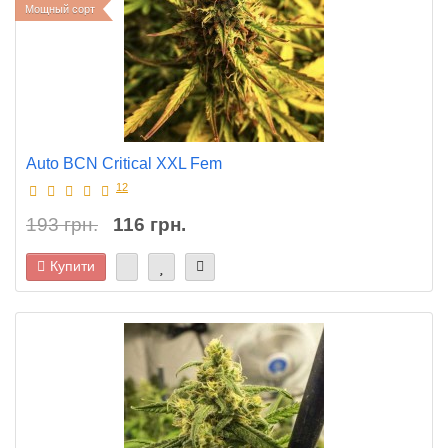
Мощный сорт
Auto BCN Critical XXL Fem
12
193 грн.
116 грн.
Купити