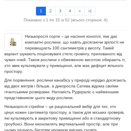
1
2
3
4
>
>|
Показано з 1 по 15 із 52 (всього сторінок: 4)
Низькорослі сорти – це насіння коноплі, яке дає
компактні рослини, що навіть досягаючи зрілості не
перевищують 100 сантиметрів у висоту. Такий
варіант шукають поціновувачі стелс-гровінгу, прихованого від
чужих очей. Також рослини з обмеженою висотою обирають ті,
хто звик культивувати у приміщенні, але має дефіцит вільного
простору.
Для порівняння: рослини канабісу у природі нерідко досягають
від двох метрів і більше, а дикоросла Сатива відома своїми
гігантськими розмірами. Натомість Рудераліс є найменшим
представником цього виду рослини.
Низькорослі стрейни – це раціональний вибір для тих, хто
цінує кожен сантиметр простору, а також для міських гроверів,
які культивують в закритому приміщенні або в стандартному
гроубоксі. Вони економлять вертикальний простір, але при
цьому радують багатим урожаєм якісних суцвіть.