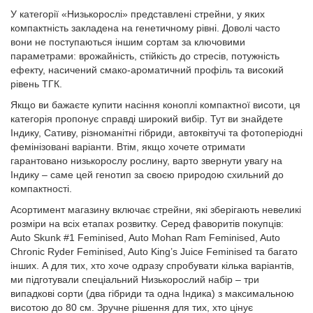
У категорії «Низькорослі» представлені стрейни, у яких
компактність закладена на генетичному рівні. Доволі часто
вони не поступаються іншим сортам за ключовими
параметрами: врожайність, стійкість до стресів, потужність
ефекту, насичений смако-ароматичний профіль та високий
рівень ТГК.
Якщо ви бажаєте купити насіння коноплі компактної висоти, ця
категорія пропонує справді широкий вибір. Тут ви знайдете
Індику, Сативу, різноманітні гібриди, автоквітучі та фотоперіодні
фемінізовані варіанти. Втім, якщо хочете отримати
гарантовано низькорослу рослину, варто звернути увагу на
Індику – саме цей генотип за своєю природою схильний до
компактності.
Асортимент магазину включає стрейни, які зберігають невеликі
розміри на всіх етапах розвитку. Серед фаворитів покупців:
Auto Skunk #1 Feminised, Auto Mohan Ram Feminised, Auto
Chronic Ryder Feminised, Auto King’s Juice Feminised та багато
інших. А для тих, хто хоче одразу спробувати кілька варіантів,
ми підготували спеціальний Низькорослий набір – три
випадкові сорти (два гібриди та одна Індика) з максимальною
висотою до 80 см. Зручне рішення для тих, хто цінує