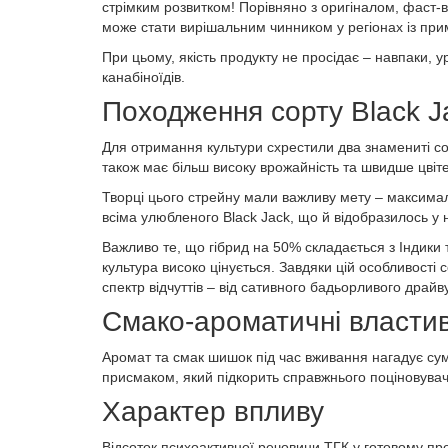
стрімким розвитком! Порівняно з оригіналом, фаст-в
може стати вирішальним чинником у регіонах із прим
Мова м
При цьому, якість продукту не просідає – навпаки
канабіноїдів.
Походження сорту Black Ja
Для отримання культури схрестили два знамениті сорт
також має більш високу врожайність та швидше цвіте
Творці цього стрейну мали важливу мету – максимал
всіма улюбленого Black Jack, що й відобразилось у на
Важливо те, що гібрид на 50% складається з Індики 
культура високо цінується. Завдяки цій особливост
спектр відчуттів – від сативного бадьорливого драй
Смако-ароматичні властив
Аромат та смак шишок під час вживання нагадує сум
присмаком, який підкорить справжнього поціновувач
Характер впливу
Відсоток психоактивної речовини ТГК у готовому про