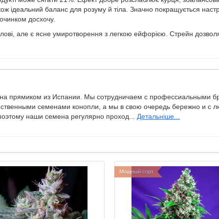
кож ідеальний баланс для розуму й тіла. Значно покращується настр
очинком досхочу.
 голові, але є ясне умиротворення з легкою ейфорією. Стрейн дозво
а прямиком из Испании. Мы сотрудничаем с профессиальными бр
ественными семенами конопли, а мы в свою очередь бережно и с л
поэтому наши семена регулярно проход...
Детальніше...
Мощный сорт