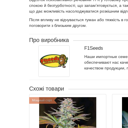
спокою й безтурботності, що запам’ятовується, а та
що дає можливість насолоджуватися розкішним відп
Після впливу не відчувається туман або тяжкість в
поговорити з близьким другом.
Про виробника
F1Seeds
Наши импортные семен
обеспечивают нас кач
качеством продукции, 
Схожі товари
Мощный сорт