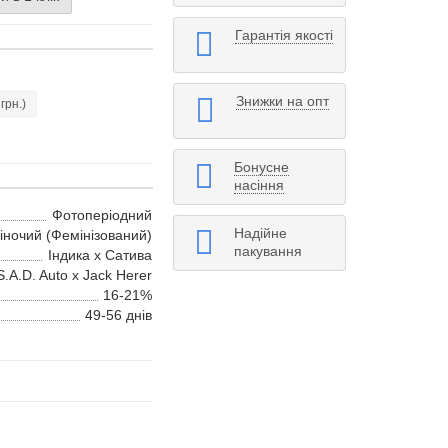
Гарантія якості
Знижки на опт
 грн.)
Бонусне
насіння
Фотоперіодний
Надійне
іночий (Фемінізований)
пакування
Індика х Сатива
S.A.D. Auto x Jack Herer
16-21%
49-56 днів