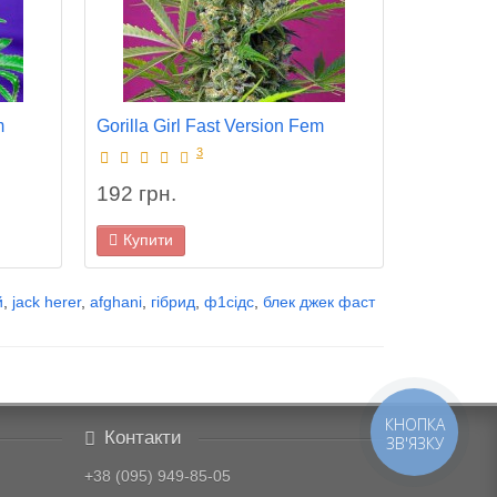
m
Gorilla Girl Fast Version Fem
Gagarin 
3
192 грн.
214 грн
Купити
Купити
й
,
jack herer
,
afghani
,
гібрид
,
ф1сідс
,
блек джек фаст
КНОПКА
Контакти
ЗВ'ЯЗКУ
+38 (095) 949-85-05