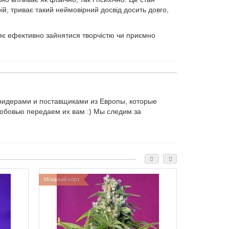
ій, триває такий неймовірний досвід досить довго,
ляє ефективно зайнятися творчістю чи приємно
идерами и поставщиками из Европы, которые
юбовью передаем их вам :) Мы следим за
Мощный сорт