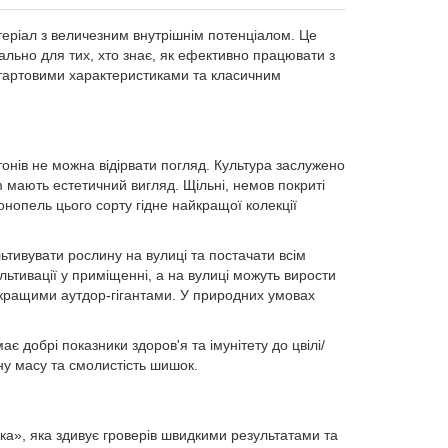
теріал з величезним внутрішнім потенціалом. Це
ально для тих, хто знає, як ефективно працювати з
 стартовими характеристиками та класичним
утонів не можна відірвати погляд. Культура заслужено
m мають естетичний вигляд. Щільні, немов покриті
онопель цього сорту гідне найкращої колекції
ьтивувати рослину на вулиці та постачати всім
льтивації у приміщенні, а на вулиці можуть вирости
найкращими аутдор-гігантами. У природних умовах
є добрі показники здоров'я та імунітету до цвілі/
ну масу та смолистість шишок.
ка», яка здивує гроверів швидкими результатами та