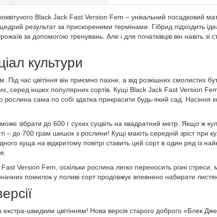
оквітучого Black Jack Fast Version Fem – унікальний посадковий ма
 щедрий результат за прискореними термінами. Гібрид підходить іде
жаїв за допомогою тренувань. Але і для початківців він навіть зі
ціал культури
им. Під час цвітіння він приємно пахне, а від розкішних смолистих б
, серед інших популярних сортів. Кущі Black Jack Fast Version Fe
о рослина сама по собі здатна прикрасити будь-який сад. Насіння к
може зібрати до 600 г сухих суцвіть на квадратний метр. Якщо ж кул
і – до 700 грам шишок з рослини! Кущі мають середній зріст при ку
 одного куща на відкритому повітрі ставить цей сорт в один ряд із 
я.
Fast Version Fem, оскільки рослина легко переносить різні стреси, ма
значних помилок у поливі сорт продовжує впевнено набирати листя
ерсії
а екстра-швидким цвітінням! Нова версія старого доброго «Блек Дже