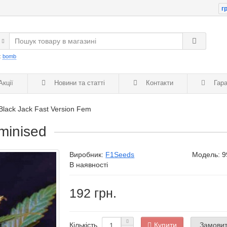
гр
:
bomb
кції
Новини та статті
Контакти
Гара
Black Jack Fast Version Fem
minised
Виробник:
F1Seeds
Модель:
9
В наявності
192 грн.
Купити
Замовити
Кількість