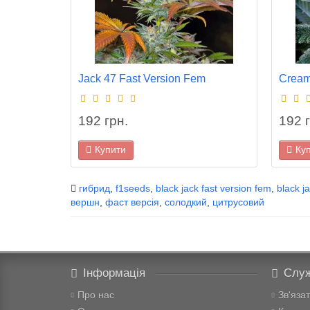
Jack 47 Fast Version Fem
Cream
192 грн.
192 г
Купити
Ку
гибрид
,
f1seeds
,
black jack fast version fem
,
black j
вершн
,
фаст версія
,
солодкий
,
цитрусовий
Інформація
Служ
Про нас
Зв'яза