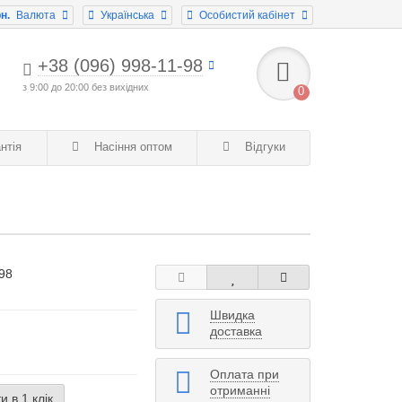
н.
Валюта
Українська
Особистий кабінет
+38 (096) 998-11-98
з 9:00 до 20:00 без вихідних
0
нтія
Насіння оптом
Відгуки
98
Швидка
доставка
Оплата при
отриманні
 в 1 клік