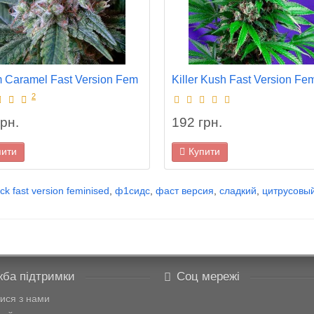
 Caramel Fast Version Fem
Killer Kush Fast Version Fe
2
рн.
192 грн.
пити
Купити
ack fast version feminised
,
ф1сидс
,
фаст версия
,
сладкий
,
цитрусовы
ба підтримки
Соц мережі
тися з нами