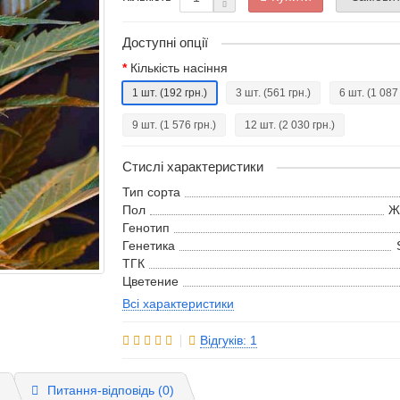
Доступні опції
Кількість насіння
1 шт.
(192 грн.)
3 шт.
(561 грн.)
6 шт.
(1 087
9 шт.
(1 576 грн.)
12 шт.
(2 030 грн.)
Стислі характеристики
Тип сорта
Пол
Ж
Генотип
Генетика
ТГК
Цветение
Всі характеристики
Відгуків: 1
)
Питання-відповідь
(0)