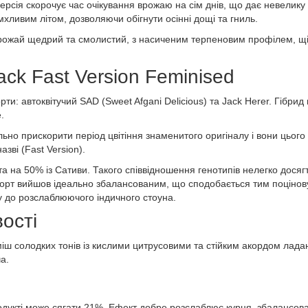
ерсія скорочує час очікування врожаю на сім днів, що дає невелику
хливим літом, дозволяючи обігнути осінні дощі та гниль.
агазину
, урожай щедрий та смолистий, з насиченим терпеновим профілем, 
Оберіть, будь ласка, мову магазину
Русский
Українська
ck Fast Version Feminised
и: автоквітучий SAD (Sweet Afgani Delicious) та Jack Herer. Гібрид 
.
ьно прискорити період цвітіння знаменитого оригіналу і вони цьог
зві (Fast Version).
та на 50% із Сативи. Такого співвідношення генотипів нелегко дося
і сорт вийшов ідеально збалансованим, що сподобається тим поцінов
ву до розслаблюючого індичного стоуна.
ості
іш солодких тонів із кислими цитрусовими та стійким акордом лада
а.
дукті може сягати 21%. Ефект добре розслаблює курця, збалансовано