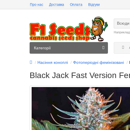
Про нас
Доставка
Оплата
Відгуки
Всюди
Наприклад
А
Категорії
Насіння коноплі
Фотоперіодні фемінізовані
Black Jack Fast Version Fe