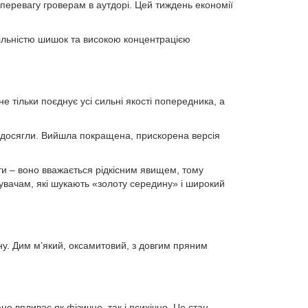
 перевагу гроверам в аутдорі. Цей тиждень економії
×
щільністю шишок та високою концентрацією
не тільки поєднує усі сильні якості попередника, а
Закрити
о досягли. Вийшла покращена, прискорена версія
гти – воно вважається рідкісним явищем, тому
увачам, які шукають «золоту середину» і широкий
ну. Дим м’який, оксамитовий, з довгим пряним
 впливає як фізично, так і психічно. Це стан