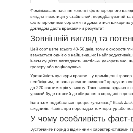
Фемінізоване насіння коноплі фотоперіодного швидк
вигідна інвестиція у стабільний, передбачуваний та
фотоперіодними сортами та домагатися шикарних уро
доглядом дасть вражаючий результат.
Зовнішній вигляд та потен
Цей сорт цвіте всього 49-56 днів, тому є скоростигл
вважається однією з найшвидших і найпродуктивніших
інеєм суцвіття виглядають настільки декоративно, щ
гроверу або поціновувача.
Урожайність культури вражає – у приміщенні гровер 
необхідним, то вона досягне шикарної продуктивност
до 220 сантиметрів у висоту. Така висока віддача з
урожай буде готовий до збирання в середині вересн
Багатьом подобається процес культивації Black Jack 
шкідників. Навіть при перепадах температур або не
У чому особливість фаст-в
Зустрічайте гібрид з відмінними характеристиками т