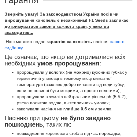
Гарантія
Зверніть увагу! За законодавством України посів чи
вирощування конопель є незаконним! F1 Seeds закликає
дотримуватися законів кожної з країн, у яких ви
знаходитесь.
Наш магазин надає
гарантію на схожість
насіння
нашого
сидбанку
.
Це означає, що якщо ви дотрималися всіх
необхідних
умов пророщування
:
пророщували у вологих (
не мокрих
) кухонних губках у
герметичній упаковці в темному місці кімнатної
температури (важливо добре вичавити від води губку,
вони не повинні бути мокрими, а просто вологими);
пророщували в землі з нейтральним рівнем ph (5.5-7),
рясно политою водою, в «тепличних» умовах;
закопували насіння
не глибше 0.5 см
у землю.
Насінню при цьому
не було завдано
пошкоджень
, таких як:
пошкодження кореневого стебла під час пересадки;