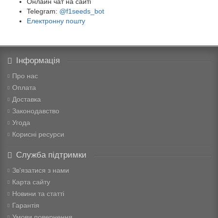
Онлайн чат на сайті
Telegram:
@f1seeds_bot
Електронну пошту
Інформація
Про нас
Оплата
Доставка
Законодавство
Угода
Корисні ресурси
Служба підтримки
Зв'язатися з нами
Карта сайту
Новини та статті
Гарантія
Умови повернення