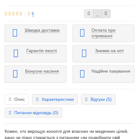
5
Швидка доставка
Оплата при
отриманні
Гарантія якості
Знижки на опт
Бонусне насіння
Надійне пакування
Опис
Характеристики
Відгуки (5)
Питання-відповідь
(0)
Кожен, хто вирощує коноплі для власних чи медичних цілей,
рано чи пізно стикається з питанням «як подрібнити свій