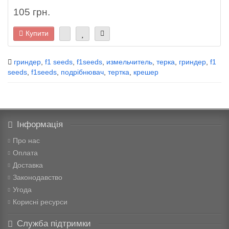
105 грн.
Купити
гриндер
,
f1 seeds
,
f1seeds
,
измельчитель
,
терка
,
гриндер
,
f1
seeds
,
f1seeds
,
подрібнювач
,
тертка
,
крешер
Інформація
Про нас
Оплата
Доставка
Законодавство
Угода
Корисні ресурси
Служба підтримки