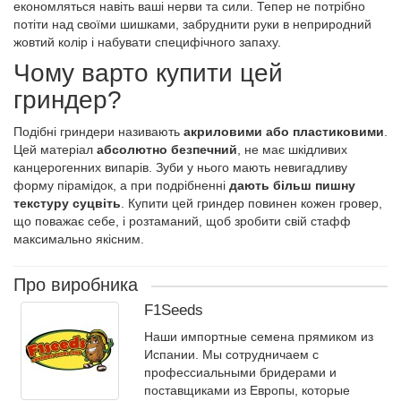
економляться навіть ваші нерви та сили. Тепер не потрібно
потіти над своїми шишками, забруднити руки в неприродний
жовтий колір і набувати специфічного запаху.
Чому варто купити цей
гриндер?
Подібні гриндери називають
акриловими або пластиковими
.
Цей матеріал
абсолютно безпечний
, не має шкідливих
канцерогенних випарів. Зуби у нього мають невигадливу
форму пірамідок, а при подрібненні
дають більш пишну
текстуру суцвіть
. Купити цей гриндер повинен кожен гровер,
що поважає себе, і розтаманий, щоб зробити свій стафф
максимально якісним.
Про виробника
F1Seeds
Наши импортные семена прямиком из
Испании. Мы сотрудничаем с
профессиальными бридерами и
поставщиками из Европы, которые