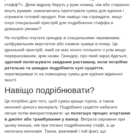
стафф?». Деякі відразу беруть у руки ножиці, ніж або старанно
мнуть руками, намагаючись приготувати суміш для куріння і
отримати готовий продукт. Але навіщо так страждати, якщо
існує спеціальний пристрій для подрібнення стаффа в
домашніх умовах?
Не потрібно плутати гриндер зі спеціальними черевиками,
шліфувальним верстатом або назвою гравця в покер. Це
ідеальний пристрій, який не має нічого спільного з усім вище
перерахованим, крім назви. Гриндер, про який зараз йдеться,
здатний полегшувати завдання растаману, коли потрібно
ретельно та швидко подрібнити сухі суцвіття
,
перетворивши їх на повноцінну суміш для куріння відмінної
якості.
Навіщо подрібнювати?
Це потрібно для того, щоб суміш краще горіла, а також
економії цінного матеріалу. Подрібнені суцвіття набагато
легше потім використовувати: це
полегшує процес згортання
в джоїнт або трамбування у вапор
. Витрата сировини при
цьому менша, ніж при погано подрібненому стафі, а це
непогана економія. Також, важливий і той факт, що