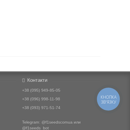
Контакти
+38 (095) 949-85-05
КНОПКА
+38 (096) 998-11-98
ЗВ'ЯЗКУ
+38 (093) 971-51-74
Telegram:
@f1seedscomua
или
@f1seeds_bot