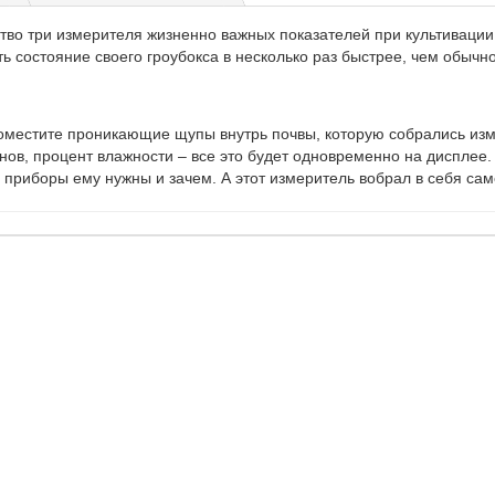
ство три измерителя жизненно важных показателей при культивации
ь состояние своего гроубокса в несколько раз быстрее, чем обычно
оместите проникающие щупы внутрь почвы, которую собрались изме
енов, процент влажности – все это будет одновременно на дисплее
 приборы ему нужны и зачем. А этот измеритель вобрал в себя са