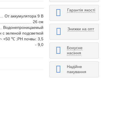
Гарантія якості
От аккумулятора 9 В
26 см
Водонепроницаемый
Знижки на опт
н с зеленой подсветкой
~ +50 ℃ ;PH почвы: 3,5
- 9,0
Бонусне
насіння
Надійне
пакування