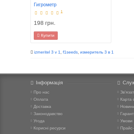
Гигрометр
1
198 грн.
Купити
izmeritel 3 v 1
,
f1seeds
,
измеритель 3 в 1
Інформація
Служ
Про нас
Зв'яза
Оплата
Карта 
Доставка
Новини
Законодавство
Гарант
Угода
Умови
Корисні ресурси
Прайс-