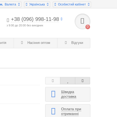
н.
Валюта
Українська
Особистий кабінет
+38 (096) 998-11-98
з 9:00 до 20:00 без вихідних
0
нтія
Насіння оптом
Відгуки
Швидка
доставка
Оплата при
отриманні