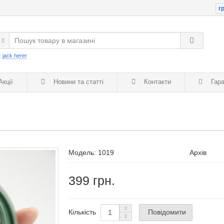
гр
:
jack herer
кції
Новини та статті
Контакти
Гара
Модель:
1019
Архів
399 грн.
Повідомити
Кількість