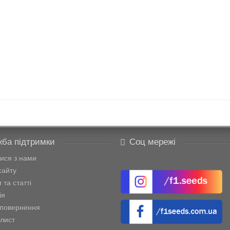
ба підтримки
Соц мережі
тися з нами
сайту
 та статті
ія
 повернення
лист