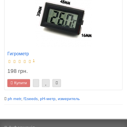
Гигрометр
1
198 грн.
Купити
ph metr
,
f1seeds
,
рН-метр
,
измеритель