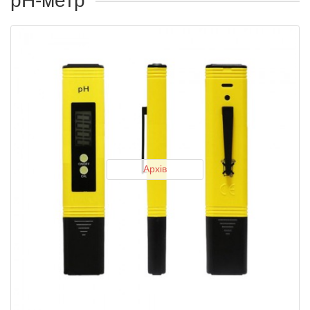
рН-метр
Архів