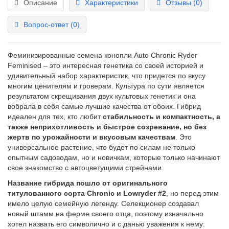
Описание
Характеристики
Отзывы (0)
Вопрос-ответ
(0)
Феминизированные семена конопли Auto Chronic Ryder
Feminised – это интересная генетика со своей историей и
удивительный набор характеристик, что придется по вкусу
многим ценителям и гроверам. Культура по сути является
результатом скрещивания двух культовых генетик и она
вобрала в себя самые лучшие качества от обоих. Гибрид
идеален для тех, кто любит
стабильность и компактность, а
также неприхотливость и быстрое созревание, но без
жертв по урожайности и вкусовым качествам
. Это
универсальное растение, что будет по силам не только
опытным садоводам, но и новичкам, которые только начинают
свое знакомство с автоцветущими стрейнами.
Название гибрида пошло от оригинального
титулованного сорта Chronic и Lowryder #2
, но перед этим
имело целую семейную легенду. Селекционер создавал
новый штамм на ферме своего отца, поэтому изначально
хотел назвать его символично и с данью уважения к нему: