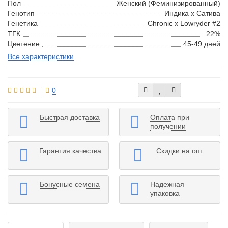
Пол
Женский (Феминизированный)
Генотип
Индика х Сатива
Генетика
Chronic x Lowryder #2
ТГК
22%
Цветение
45-49 дней
Все характеристики
0
Быстрая доставка
Оплата при
получении
Гарантия качества
Скидки на опт
Бонусные семена
Надежная
упаковка