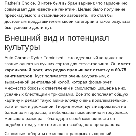
Father's Choice. В итоге был выбран вариант, что гармонично
совмещает две известные генетики. Целью было получение
предсказуемого и стабильного автоцвета, что стал бы
достойным представителем своей категории и такой результат
был успешно достигнут.
Внешний вид и потенциал
культуры
Auto Chronic Ryder Feminised – это идеальный кандидат на
звание одного из лучших сортов для стелс-гровинга. Он
имеет
карликовый рост, что редко превышает отметку в 60-75
сантиметров
. Куст получается очень аккуратным, с
выраженной центральной колой, которая формирует
множество боковых ответвлений и смолистых шишек на них,
усеянных блестящими трихомами. Все это дополняет общую
картину и делает такую мини-елочку очень привлекательной,
эстетичной и урожайной. Гибрид может культивироваться на
балконах и террасах, в небольших помещениях и гроубоксах
меньшего размера – благодаря своей компактности он
подойдет тем, у кого не хватает свободного пространства.
Скромные габариты не мешают раскрывать хороший