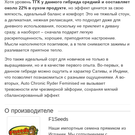
Хотя уровень
ТГК у данного гибрида средний и составляет
около 22% в сухом продукте
, но эффект ценится за свою
мягкость, идеальный баланс и комфорт. Это не тяжелый стоун,
а деликатная, нежная релаксация, что подходит даже для
дневного использования, поскольку не приклеит к дивану
сразу, а наоборот – сначала подарит легкую
раскрепощенность, хорошее, приподнятое настроение.
Мысли наполняются позитивом, а в теле снимаются зажимы и
разливается приятное тепло.
Это также идеальный сорт для новичков не только в
выращивании, но и в качестве первого опыта. Во-первых, в
данном гибриде можно ощутить и характер Сативы, и Индики,
что позволяет познакомиться с разными ощущениями. А во-
вторых, Auto Chronic Ryder Feminised не вызывает
тревожности или чрезмерной эйфории, сохраняя мягкий
сбалансированный эффект.
О производителе
F1Seeds
Наши импортные семена прямиком из
Испании. Мы сотрудничаем с