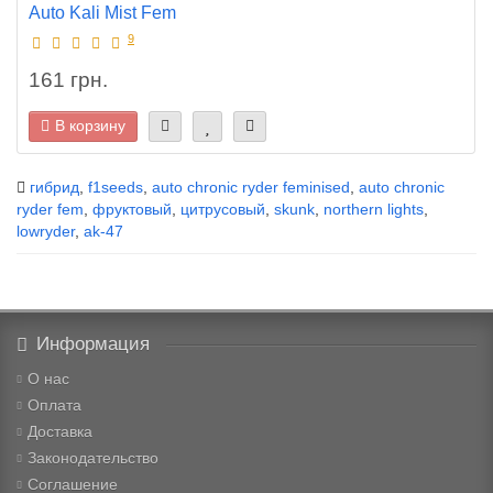
Auto Kali Mist Fem
9
161 грн.
В корзину
гибрид
,
f1seeds
,
auto chronic ryder feminised
,
auto chronic
ryder fem
,
фруктовый
,
цитрусовый
,
skunk
,
northern lights
,
lowryder
,
ak-47
Информация
О нас
Оплата
Доставка
Законодательство
Соглашение