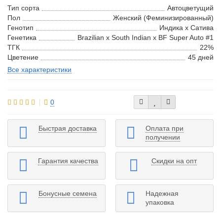
Тип сорта
Автоцветущий
Пол
Женский (Феминизированный)
Генотип
Индика х Сатива
Генетика
Brazilian x South Indian x BF Super Auto #1
ТГК
22%
Цветение
45 дней
Все характеристики
0
Быстрая доставка
Оплата при
получении
Гарантия качества
Скидки на опт
Бонусные семена
Надежная
упаковка