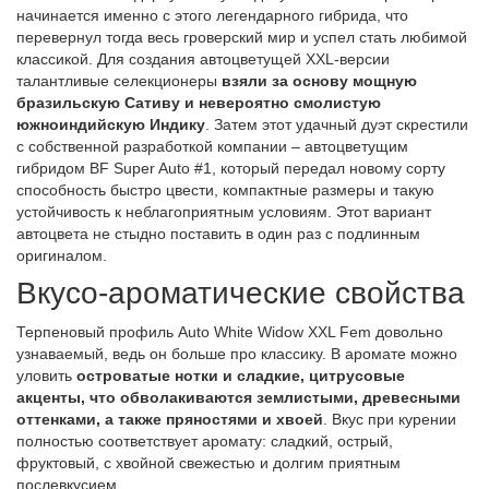
начинается именно с этого легендарного гибрида, что
перевернул тогда весь гроверский мир и успел стать любимой
классикой. Для создания автоцветущей XXL-версии
талантливые селекционеры
взяли за основу мощную
бразильскую Сативу и невероятно смолистую
южноиндийскую Индику
. Затем этот удачный дуэт скрестили
с собственной разработкой компании – автоцветущим
гибридом BF Super Auto #1, который передал новому сорту
способность быстро цвести, компактные размеры и такую
устойчивость к неблагоприятным условиям. Этот вариант
автоцвета не стыдно поставить в один раз с подлинным
оригиналом.
Вкусо-ароматические свойства
Терпеновый профиль Auto White Widow XXL Fem довольно
узнаваемый, ведь он больше про классику. В аромате можно
уловить
островатые нотки и сладкие, цитрусовые
акценты, что обволакиваются землистыми, древесными
оттенками, а также пряностями и хвоей
. Вкус при курении
полностью соответствует аромату: сладкий, острый,
фруктовый, с хвойной свежестью и долгим приятным
послевкусием.