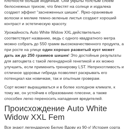
плотности больше индичные. Они укрыты толстым слоем
белоснежных трихом, что блестят на солнце и издалека
создают эффект “заснеженных шишек”. Ярко-оранжевые
волоски и мелкие темно-зеленые листья создают хороший
контраст и эстетическую красоту.
Урожайность Auto White Widow XXL действительно
соответствует названию, ведь с одного квадратного метра
можно собрать до 550 грамм высококачественного продукта, а
при росте на улице
один хорошо развитый куст может
дать аж до 250 граммов шишек
! Это достойные результаты
для автоцвета с такой легендарной генетикой и их можно
улучшить, если применить тренировку LST. Неприхотливость и
отличное здоровье гибрида позволяет раскрывать его
потенциал как новичкам, так и опытным гроверам.
Сорт может выращиваться и в более холодном климате, к
тому же, он устойчив к образованию плесени, а также
способен легко переносить нападения вредителей.
Происхождение Auto White
Widow XXL Fem
Все знают легендарную Белую Вдову из 90-х! История сорта