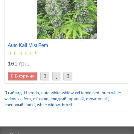
Auto Kali Mist Fem
9
161 грн.
В корзину
гибрид
,
f1seeds
,
auto white widow xxl feminised
,
auto white
widow xxl fem
,
ф1сидс
,
сладкий
,
пряный
,
фруктовый
,
сосновый
,
india
,
white widow
,
brazil