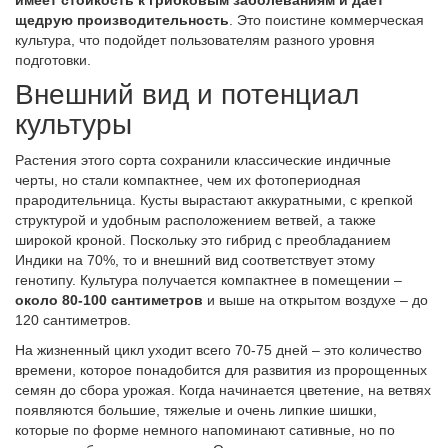
имеет стойкость к грибковым заболеваниям и дает
щедрую производительность
. Это поистине коммерческая
культура, что подойдет пользователям разного уровня
подготовки.
Внешний вид и потенциал
культуры
Растения этого сорта сохранили классические индичные
черты, но стали компактнее, чем их фотопериодная
прародительница. Кусты вырастают аккуратными, с крепкой
структурой и удобным расположением ветвей, а также
широкой кроной. Поскольку это гибрид с преобладанием
Индики на 70%, то и внешний вид соответствует этому
генотипу. Культура получается компактнее в помещении –
около 80-100 сантиметров
и выше на открытом воздухе – до
120 сантиметров.
На жизненный цикл уходит всего 70-75 дней – это количество
времени, которое понадобится для развития из пророщенных
семян до сбора урожая. Когда начинается цветение, на ветвях
появляются большие, тяжелые и очень липкие шишки,
которые по форме немного напоминают сативные, но по