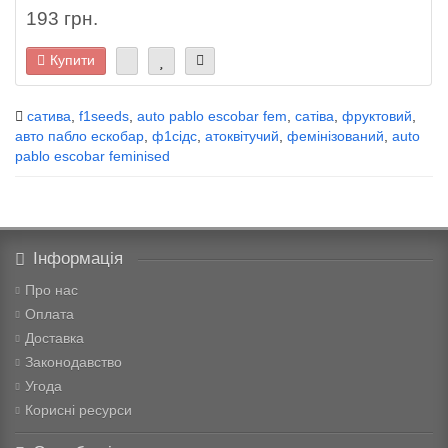
193 грн.
Купити
сатива
,
f1seeds
,
auto pablo escobar fem
,
сатіва
,
фруктовий
,
авто пабло ескобар
,
ф1сідс
,
атоквітучий
,
фемінізований
,
auto
pablo escobar feminised
Інформація
Про нас
Оплата
Доставка
Законодавство
Угода
Корисні ресурси