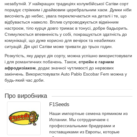
незабутній. У найкращих традиціях колумбійської Сатіви сорт
порадує стрімким і драйвовим церебральним хаєм. Думки ніби
височіють до небес, увага переключається на деталі і те, що
відбувається навколо. Вплив супроводжується відмінним
настроєм, тіло курця довго тримає в тонусі, добре бадьорить.
Стимулюється впевненість у собі, покращується здатність до
комунікації, що дуже корисно для вечірок та неабияких
ситуацій. Дія цієї Сатіви може тривати до трьох годин.
Розкутість, яку дарує дія сорту, можна успішно використовувати
і для романтичних побачень. Також,
стрейн є гарним
афродизіаком
, додає значної чутливості до нервових
закінчень. Використовувати Auto Pablo Escobar Fem можна у
будь-який час доби.
Про виробника
F1Seeds
Наши импортные семена прямиком из
Испании. Мы сотрудничаем с
профессиальными бридерами и
поставщиками из Европы, которые