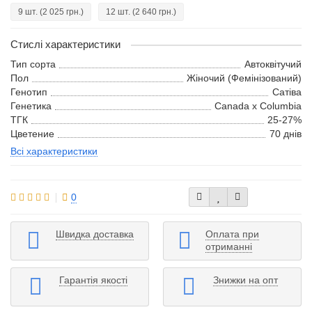
9 шт.
(2 025 грн.)
12 шт.
(2 640 грн.)
Стислі характеристики
Тип сорта
Автоквітучий
Пол
Жіночий (Фемінізований)
Генотип
Сатіва
Генетика
Canada x Columbia
ТГК
25-27%
Цветение
70 днів
Всі характеристики
0
Швидка доставка
Оплата при
отриманні
Гарантія якості
Знижки на опт