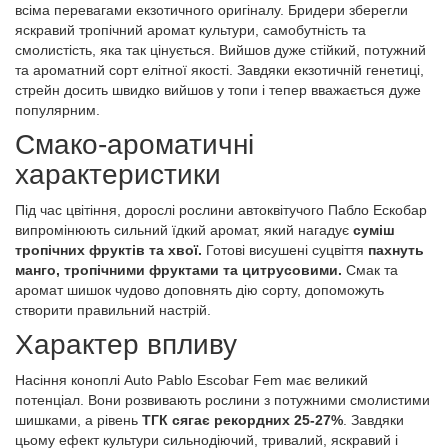
всіма перевагами екзотичного оригіналу. Бридери зберегли
яскравий тропічний аромат культури, самобутність та
смолистість, яка так цінується. Вийшов дуже стійкий, потужний
та ароматний сорт елітної якості. Завдяки екзотичній генетиці,
стрейн досить швидко вийшов у топи і тепер вважається дуже
популярним.
Смако-ароматичні
характеристики
Під час цвітіння, дорослі рослини автоквітучого Пабло Ескобар
випромінюють сильний їдкий аромат, який нагадує
суміш
тропічних фруктів та хвої.
Готові висушені суцвіття
пахнуть
манго, тропічними фруктами та цитрусовими.
Смак та
аромат шишок чудово доповнять дію сорту, допоможуть
створити правильний настрій.
Характер впливу
Насіння коноплі Auto Pablo Escobar Fem має великий
потенціал. Вони розвивають рослини з потужними смолистими
шишками, а рівень
ТГК сягає рекордних 25-27%
. Завдяки
цьому ефект культури сильнодіючий, тривалий, яскравий і