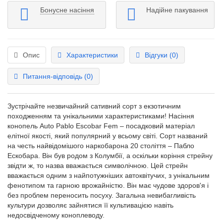
Бонусне насіння
Надійне пакування
Опис
Характеристики
Відгуки (0)
Питання-відповідь
(0)
Зустрічайте незвичайний сативний сорт з екзотичним
походженням та унікальними характеристиками! Насіння
конопель Auto Pablo Escobar Fem – посадковий матеріал
елітної якості, який популярний у всьому світі. Сорт названий
на честь найвідомішого наркобарона 20 століття – Пабло
Ескобара. Він був родом з Колумбії, а оскільки коріння стрейну
звідти ж, то назва вважається символічною. Цей стрейн
вважається одним з найпотужніших автоквітучих, з унікальним
фенотипом та гарною врожайністю. Він має чудове здоров'я і
без проблем переносить посуху. Загальна невибагливість
культури дозволяє зайнятися її культивацією навіть
недосвідченому коноплеводу.