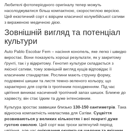
Любителі фотоперіодного оригіналу тепер можуть
насолоджуватися більш компактною, скоростиглою версією.
Цей екзотичний сорт є взірцем класичної колумбійської сативи
з вираженою медичною дією.
Зовнішній вигляд та потенціал
культури
Auto Pablo Escobar Fem – насіння конопель, яке легко і швидко
виростає. Вони показують хороші результати, як у закритому
ґрунті, так і у відкритому. Генотип культури складається з
якісної сативи, тому зовнішній вигляд кущів відповідає її
класичним стандартам. Рослини мають струнку форму,
подовжені шишки та листя темно-зеленого кольору, що
характерно для сортів із тропічним походженням. Під час
цвітіння виникає насичений тропічний запах шишок. Ближче до
харвесту, він стає їдким та дуже інтенсивним.
Культура зростає заввишки близько
130-150 сантиметрів
. Така
відносна компактність невластива для Сатіви.
Суцвіття
розвиваються у великих кількостях і всі покриті дуже
густою смолою
. Цей сорт має трохи затягнутий період
цвітіння, але час
очікування окупиться щедрим та якісним