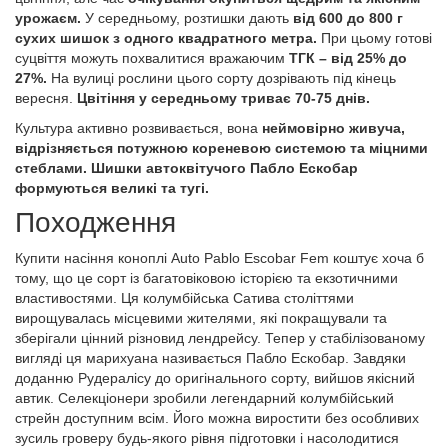
урожаєм.
У середньому, розтишки дають
від 600 до 800 г
сухих шишок з одного квадратного метра.
При цьому готові
суцвіття можуть похвалитися вражаючим
ТГК – від 25% до
27%.
На вулиці рослини цього сорту дозрівають під кінець
вересня.
Цвітіння у середньому триває 70-75 днів.
Культура активно розвивається, вона
неймовірно живуча,
відрізняється потужною кореневою системою та міцними
стеблами. Шишки автоквітучого Пабло Ескобар
формуються великі та тугі.
Походження
Купити насіння коноплі Auto Pablo Escobar Fem коштує хоча б
тому, що це сорт із багатовіковою історією та екзотичними
властивостями. Ця колумбійська Сатива століттями
вирощувалась місцевими жителями, які покращували та
зберігали цінний різновид лендрейсу. Тепер у стабілізованому
вигляді ця марихуана називається Пабло Ескобар. Завдяки
доданню Рудералісу до оригінального сорту, вийшов якісний
автик. Селекціонери зробили легендарний колумбійський
стрейн доступним всім. Його можна виростити без особливих
зусиль гроверу будь-якого рівня підготовки і насолодитися