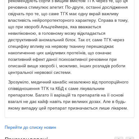
рекомендують сорти з вищим вмістом ТГК через те, що ця
речовина стимулює апетит. По-друге, останні дослідження
свідчать про те, що саме ТГК має одну вкрай важливу
властивість нейропротекторного характеру. Справа в тому,
що при хворобі Альцгеймера, яка вважається
невиліковною, в головному мозку відкладається
деструктивний аномальний білок. Так от, саме ТГК через
специфіку впливу на нервову тканину перешкоджає
накопиченню цих шкідливих протеїнів, що означає
позитивний ефект даної психоактивної речовини при
описаній вище хворобі і, можливо, інших розладів роботи
центральної нервової системи.
Зрозуміло, медичний канабіс незалежно від пропорційного
співвідношення ТГК та КБД є саме лікувальним
препаратом. Багато її варіацій та препаратів на її основі
взагалі не дає кайф навіть при великих дозах. Але в будь-
якому випадку цей препарат призначається лише лікарем.
Перейти до списку новин