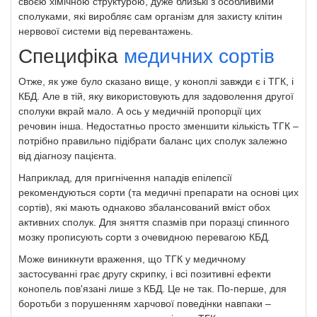
своєю хімічною структурою, дуже близькі з особливими
сполуками, які виробляє сам організм для захисту клітин
нервової системи від перевантажень.
Специфіка
медичних сортів
Отже, як уже було сказано вище, у коноплі завжди є і ТГК, і
КБД. Але в тій, яку використовують для задоволення другої
сполуки вкрай мало. А ось у медичній пропорції цих
речовин інша. Недостатньо просто зменшити кількість ТГК –
потрібно правильно підібрати баланс цих сполук залежно
від діагнозу пацієнта.
Наприклад, для пригнічення нападів епілепсії
рекомендуються сорти (та медичні препарати на основі цих
сортів), які мають однаково збалансований вміст обох
активних сполук. Для зняття спазмів при поразці спинного
мозку прописують сорти з очевидною перевагою КБД.
Може виникнути враження, що ТГК у медичному
застосуванні грає другу скрипку, і всі позитивні ефекти
конопель пов'язані лише з КБД. Це не так. По-перше, для
боротьби з порушенням харчової поведінки навпаки –