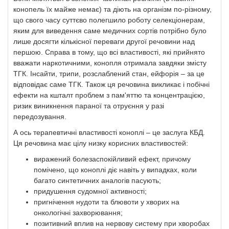
конопель їх майже немає) та діють на організм по-різному,
що свого часу суттєво полегшило роботу селекціонерам,
яким для виведення саме медичних сортів потрібно було
лише досягти кількісної переваги другої речовини над
першою. Справа в тому, що всі властивості, які прийнято
вважати наркотичними, конопля отримала завдяки змісту
ТГК. Інсайти, трипи, розслаблений стан, ейфорія – за це
відповідає саме ТГК. Також ця речовина викликає і побічні
ефекти на кшталт проблем з пам'яттю та концентрацією,
ризик виникнення параної та отруєння у разі
передозування.
А ось терапевтичні властивості коноплі – це заслуга КБД.
Ця речовина має цілу низку корисних властивостей:
виражений болезаспокійливий ефект, причому
помічено, що коноплі діє навіть у випадках, коли
багато синтетичних аналогів пасують;
придушення судомної активності;
пригнічення нудоти та блювоти у хворих на
онкологічні захворювання;
позитивний вплив на нервову систему при хворобах