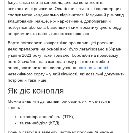
Існує кілька сортів конопель, але всі вони містять
психоактивні речовини. Ось тільки кількість, і характер цих
сполук може кардинально відрізнятися. Медичний різновид
влаштований інакше, ніж наркотичний, допомагаючи
позбутися або хоча б зменшити симптоматику цілого ряду
неприємних та навіть тяжких захворювань.
Варто поговорити конкретніше про вплив цієї рослини,
деякі препарати на основі якої було легалізовано в Україні
у квітні 2021 року після тривалої боротьби на правовому
полі. Звичайно, на законодавчому рівні ще потрібно
опрацювати питання вирощування
насіння коноплі
нетехнічного сорту – у якій кількості, які дозвільні документи
потрібні й таке інше.
Як діє конопля
Можна виділити дві активні речовини, які містяться в
коноплі:
тетрагідроканнабінол (ТГК);
та каннабідіол (КБД).
Вони містяться в зелених частинах рослини (в насінні