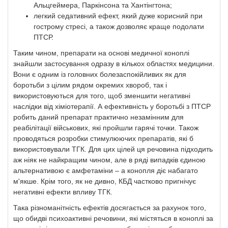
Альцгеймера, Паркінсона та Хантінгтона;
легкий седативний ефект, який дуже корисний при
гострому стресі, а також дозволяє краще подолати
ПТСР.
Таким чином, препарати на основі медичної коноплі
знайшли застосування одразу в кількох областях медицини.
Вони є одним із головних болезаспокійливих як для
боротьби з цілим рядом окремих хвороб, так і
використовуються для того, щоб зменшити негативні
наслідки від хіміотерапії. А ефективність у боротьбі з ПТСР
робить даний препарат практично незамінним для
реабілітації військових, які пройшли гарячі точки. Також
проводяться розробки стимулюючих препаратів, які б
використовували ТГК. Для цих цілей ця речовина підходить
аж ніяк не найкращим чином, але в ряді випадків єдиною
альтернативою є амфетаміни – а конопля діє набагато
м'якше. Крім того, як не дивно, КБД частково пригнічує
негативні ефекти впливу ТГК.
Така різноманітність ефектів досягається за рахунок того,
що обидві психоактивні речовини, які містяться в коноплі за